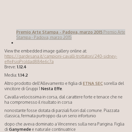
Premio Arte Stampa - Padova, marzo 2015
Premio Arte
Stampa - Padova, marzo 2015
View the embedded image gallery online at:
https://gardesana.it/campioni-cavalli-trottatori/240-sidney-
effe#sigProIdad884e6c7a
Breve:
1.12.4
Media:
1.14.2
Altro prodotto dell'Allevamento e figlia di
ETNA SEC
sorella del
vincitore di Gruppi 1
Nesta Effe
.
Cavalla velocissima in corsa, dal carattere forte e tenace che ne
ha compromesso il risultato in corsa
nonostante fosse dotata di parziali fuori dal comune. Piazzata
classica, fermata purtroppo da un serio infortunio
dopo che aveva dominato a Vincennes sulla nera Parigina. Figlia
di
Ganymede
e naturale continuatrice