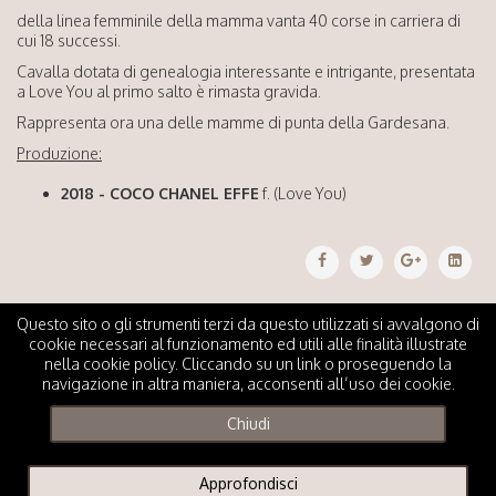
della linea femminile della mamma vanta 40 corse in carriera di
cui 18 successi.
Cavalla dotata di genealogia interessante e intrigante, presentata
a Love You al primo salto è rimasta gravida.
Rappresenta ora una delle mamme di punta della Gardesana.
Produzione:
2018 - COCO CHANEL EFFE
f. (Love You)
Questo sito o gli strumenti terzi da questo utilizzati si avvalgono di
cookie necessari al funzionamento ed utili alle finalità illustrate
nella cookie policy. Cliccando su un link o proseguendo la
navigazione in altra maniera, acconsenti all’uso dei cookie.
© 2019 Scuderia
Privacy Policy
|
Design by HV
Gardesana S.R.L. All
Cookies
Technology
Chiudi
Rights Reserved. P.IVA:
00577390982
Approfondisci