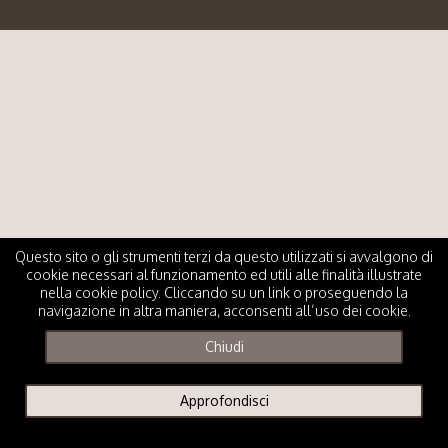
Questo sito o gli strumenti terzi da questo utilizzati si avvalgono di
cookie necessari al funzionamento ed utili alle finalità illustrate
nella cookie policy. Cliccando su un link o proseguendo la
navigazione in altra maniera, acconsenti all’uso dei cookie.
Chiudi
Approfondisci