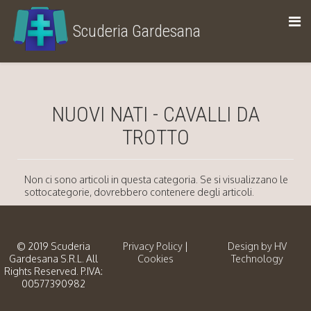
Scuderia Gardesana
allevamento di cavalli trottatori
NUOVI NATI - CAVALLI DA
TROTTO
Non ci sono articoli in questa categoria. Se si visualizzano le
sottocategorie, dovrebbero contenere degli articoli.
© 2019 Scuderia
Privacy Policy
|
Design by HV
Gardesana S.R.L. All
Cookies
Technology
Rights Reserved. P.IVA:
00577390982