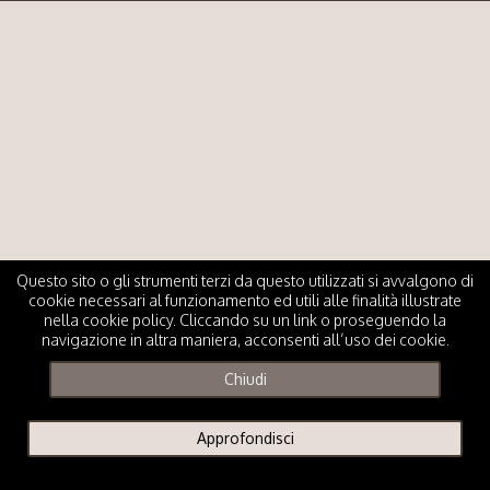
Questo sito o gli strumenti terzi da questo utilizzati si avvalgono di
cookie necessari al funzionamento ed utili alle finalità illustrate
nella cookie policy. Cliccando su un link o proseguendo la
navigazione in altra maniera, acconsenti all’uso dei cookie.
Chiudi
Approfondisci