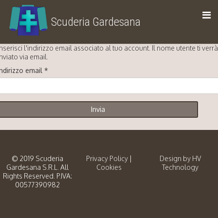
Scuderia Gardesana
Inserisci l'indirizzo email associato al tuo account. Il nome utente ti verrà
allevamento di cavalli trottatori
inviato via email.
Indirizzo email
*
Invia
© 2019 Scuderia
Privacy Policy
|
Design by HV
Gardesana S.R.L. All
Cookies
Technology
Rights Reserved. P.IVA:
00577390982