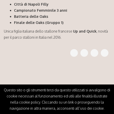
Città di Napoli Filly
Campionato Femminile 3 anni
Batteria delle Oaks
Finale delle Oaks (Gruppo 1)
Unica figlia italiana dello stallone francese
Up and Quick
, novità
per il parco stalloni in Italia nel 2016.
Questo sito o gli strumenti terzi da questo utilizzati si avvalgono di
cookie necessari al funzionamento ed utili alle finalità illustrate
nella cookie policy. Cliccando su un link o proseguendo la
© 2019 Scuderia
Privacy Policy
|
Design by HV
navigazione in altra maniera, acconsenti all’uso dei cookie.
Gardesana S.R.L. All
Cookies
Technology